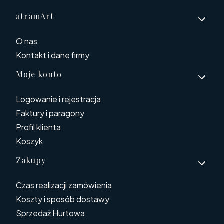
Linki w stopce
atramArt
O nas
Kontakt i dane firmy
Moje konto
Logowanie i rejestracja
Faktury i paragony
Profil klienta
Koszyk
Zakupy
Czas realizacji zamówienia
Koszty i sposób dostawy
Sprzedaż Hurtowa