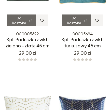
Do
Do
koszyka
koszyka
000005692
00005694
Kpl. Poduszka z wkł.
Kpl. Poduszka z wkł.
zielono - złota 45 cm
turkusowy 45 cm
Cena
Cena
29,00 zł
29,00 zł