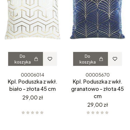
Do
Do
koszyka
koszyka
00006014
00005670
Kpl. Poduszka z wkł.
Kpl. Poduszka z wkł.
biało - złota 45 cm
granatowo - złota 45
cm
Cena
29,00 zł
Cena
29,00 zł