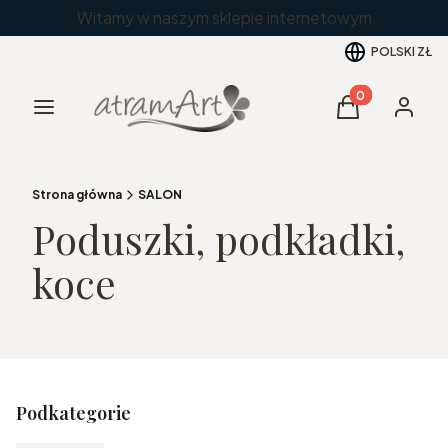
Witamy w naszym sklepie internetowym
POLSKI
ZŁ
Produkty w kos
Menu
Koszyk
Zaloguj 
Strona główna
SALON
Poduszki, podkładki,
koce
Podkategorie