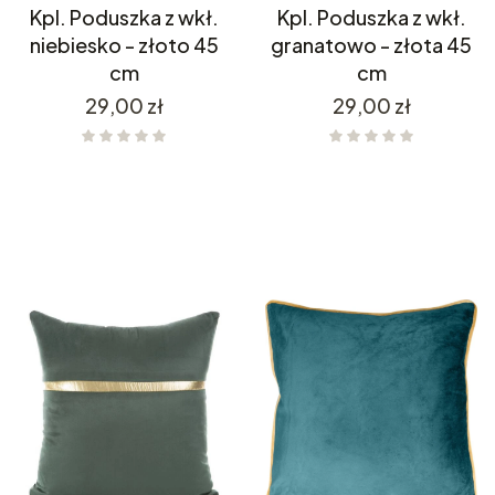
Kpl. Poduszka z wkł.
Kpl. Poduszka z wkł.
niebiesko - złoto 45
granatowo - złota 45
cm
cm
Cena
Cena
29,00 zł
29,00 zł