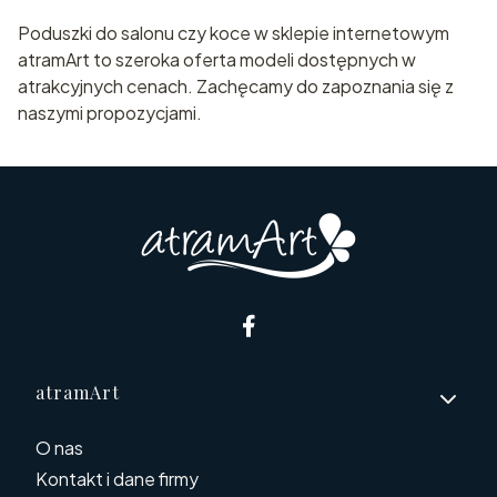
Poduszki do salonu czy koce w sklepie internetowym
atramArt to szeroka oferta modeli dostępnych w
atrakcyjnych cenach. Zachęcamy do zapoznania się z
naszymi propozycjami.
Linki w stopce
atramArt
O nas
Kontakt i dane firmy