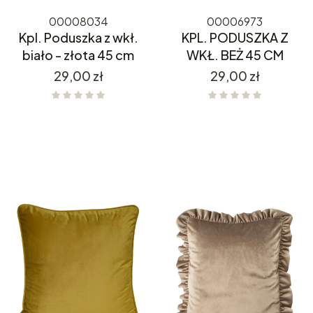
00008034
00006973
Kpl. Poduszka z wkł.
KPL. PODUSZKA Z
biało - złota 45 cm
WKŁ. BEŻ 45 CM
Cena
Cena
29,00 zł
29,00 zł