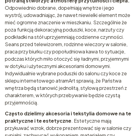
potrafią stworzyć atmosferę przytulności i ciepła.
Odpowiednio dobrane, dopełniają wnętrze i jego
wystrój, udowadniając, że nawet niewielki element może
mieć ogromne znaczenie w mieszkaniu. Szczególnie że
poza funkcją dekoracyjną poduszki, koce, narzuty czy
podkładki na stół uprzyjemniają codzienne czynności.
Seans przed telewizorem, rodzinne wieczory w salonie,
praca przy biurku czy popołudniowa kawa to sytuacje,
podczas których miło otoczyć się ładnymi, przyjemnymi
w dotyku i użytecznymi akcesoriami domowymi.
Indywidualnie wybrane poduszki do salonu czy koce ze
sklepu internetowego atramArt sprawią, że Państwa
wnętrza będą stanowić jednolitą, stylową przestrzeń z
charakterem, w których przebywanie będzie czystą
przyjemnością.
Często dzielimy akcesoria i tekstylia domowe na te
praktyczne i te estetyczne
. Estetyczne mają
przykuwać wzrok, dobrze prezentować się w salonie czy
sypialni, zachwycać wykonaniem, materiałem czy