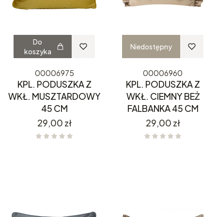
Do
Niedostępny
koszyka
00006975
00006960
KPL. PODUSZKA Z
KPL. PODUSZKA Z
WKŁ. MUSZTARDOWY
WKŁ. CIEMNY BEŻ
45 CM
FALBANKA 45 CM
Cena
Cena
29,00 zł
29,00 zł