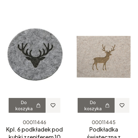
Do
Do
koszyka
koszyka
00011446
00011445
Kpl. 6 podkładek pod
Podkładka
kubki z reniferem 10
świąteczna z