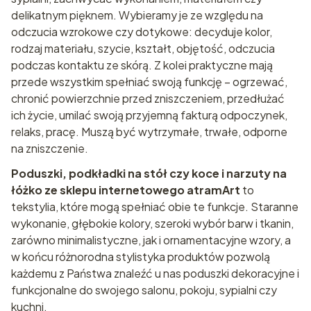
delikatnym pięknem. Wybieramy je ze względu na
odczucia wzrokowe czy dotykowe: decyduje kolor,
rodzaj materiału, szycie, kształt, objętość, odczucia
podczas kontaktu ze skórą. Z kolei praktyczne mają
przede wszystkim spełniać swoją funkcję – ogrzewać,
chronić powierzchnie przed zniszczeniem, przedłużać
ich życie, umilać swoją przyjemną fakturą odpoczynek,
relaks, pracę. Muszą być wytrzymałe, trwałe, odporne
na zniszczenie.
Poduszki, podkładki na stół czy koce i narzuty na
łóżko ze sklepu internetowego atramArt
to
tekstylia, które mogą spełniać obie te funkcje. Staranne
wykonanie, głębokie kolory, szeroki wybór barw i tkanin,
zarówno minimalistyczne, jak i ornamentacyjne wzory, a
w końcu różnorodna stylistyka produktów pozwolą
każdemu z Państwa znaleźć u nas poduszki dekoracyjne i
funkcjonalne do swojego salonu, pokoju, sypialni czy
kuchni.