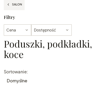
SALON
Filtry
Cena
Dostępność
Poduszki, podkładki,
Koniec filtrów
koce
Lista produktów
Sortowanie:
Domyślne