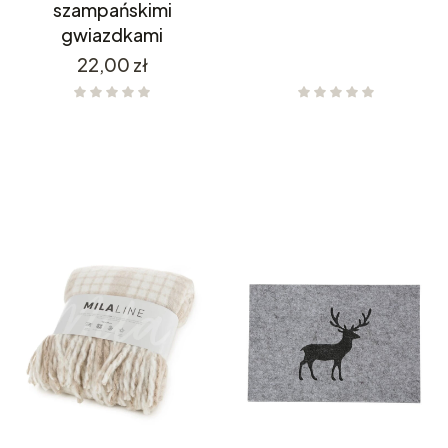
szampańskimi
gwiazdkami
Cena
22,00 zł