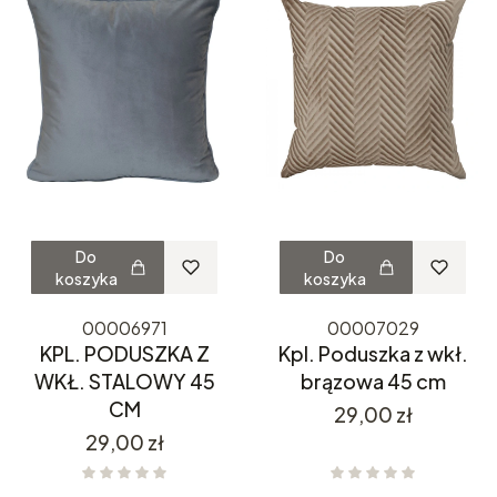
Do
Do
koszyka
koszyka
00006971
00007029
KPL. PODUSZKA Z
Kpl. Poduszka z wkł.
WKŁ. STALOWY 45
brązowa 45 cm
CM
Cena
29,00 zł
Cena
29,00 zł