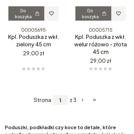
Do
Do
koszyka
koszyka
00005695
00005715
Kpl. Poduszka z wkł.
Kpl. Poduszka z wkł.
zielony 45 cm
welur różowo - złota
45 cm
Cena
29,00 zł
Cena
29,00 zł
Strona
z 3
Przejdź do ostatniej
Poduszki, podkładki czy koce to detale, które