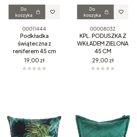
Do
Do
koszyka
koszyka
00011444
00008032
Podkładka
KPL. PODUSZKA Z
świąteczna z
WKŁADEM ZIELONA
reniferem 45 cm
45 CM
Cena
Cena
19,00 zł
29,00 zł