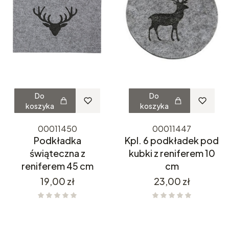
Do
Do
koszyka
koszyka
00011450
00011447
Podkładka
Kpl. 6 podkładek pod
świąteczna z
kubki z reniferem 10
reniferem 45 cm
cm
Cena
Cena
19,00 zł
23,00 zł