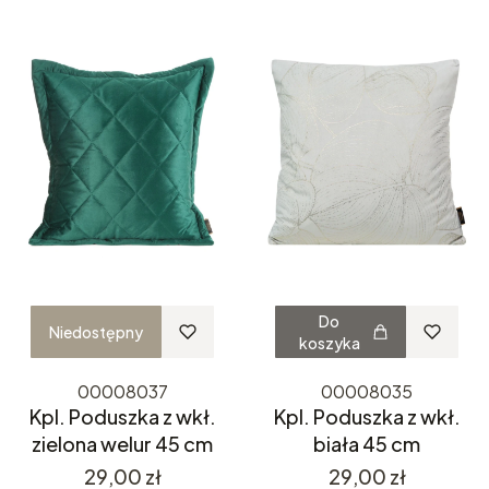
Do
Niedostępny
koszyka
00008037
00008035
Kpl. Poduszka z wkł.
Kpl. Poduszka z wkł.
zielona welur 45 cm
biała 45 cm
Cena
Cena
29,00 zł
29,00 zł