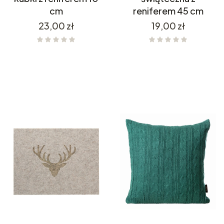
cm
reniferem 45 cm
Cena
Cena
23,00 zł
19,00 zł