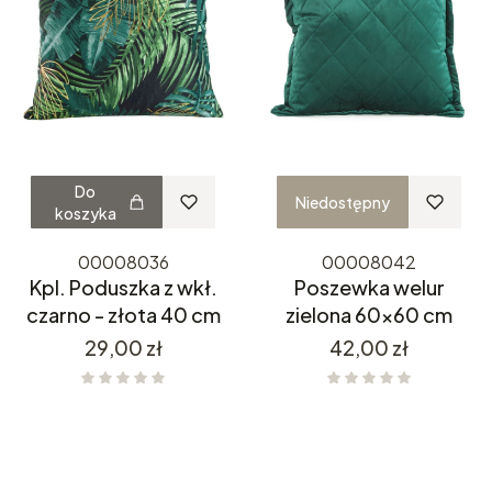
Do
Niedostępny
koszyka
00008036
00008042
Kpl. Poduszka z wkł.
Poszewka welur
czarno - złota 40 cm
zielona 60x60 cm
Cena
Cena
29,00 zł
42,00 zł