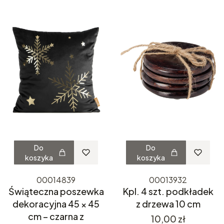
Do
Do
koszyka
koszyka
00014839
00013932
Świąteczna poszewka
Kpl. 4 szt. podkładek
dekoracyjna 45 × 45
z drzewa 10 cm
cm – czarna z
Cena
10,00 zł