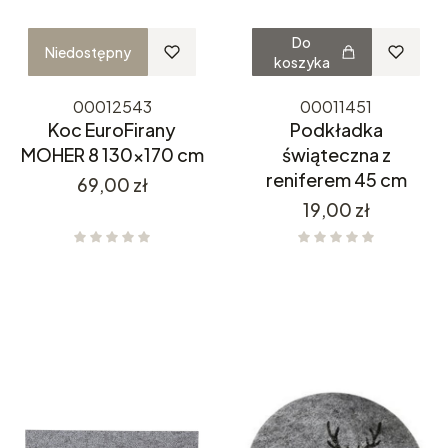
Do
Niedostępny
koszyka
00012543
00011451
Koc EuroFirany
Podkładka
MOHER 8 130x170 cm
świąteczna z
reniferem 45 cm
Cena
69,00 zł
Cena
19,00 zł