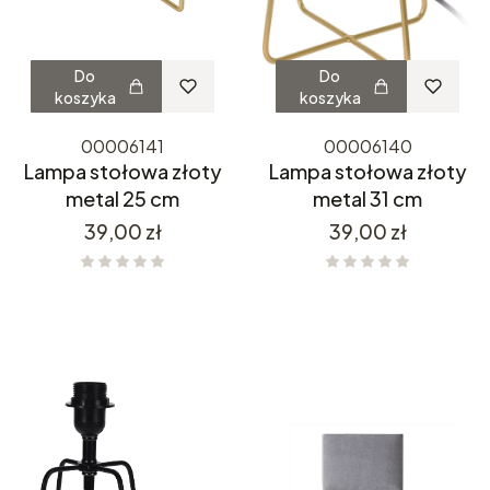
Do
Do
koszyka
koszyka
00006141
00006140
Lampa stołowa złoty
Lampa stołowa złoty
metal 25 cm
metal 31 cm
Cena
Cena
39,00 zł
39,00 zł