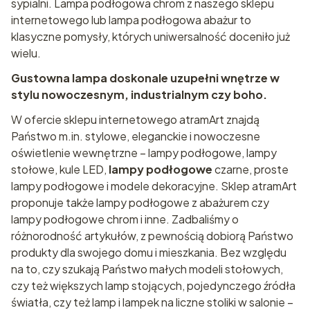
sypialni. Lampa podłogowa chrom z naszego sklepu
internetowego lub lampa podłogowa abażur to
klasyczne pomysły, których uniwersalność doceniło już
wielu.
Gustowna lampa doskonale uzupełni wnętrze w
stylu nowoczesnym, industrialnym czy boho.
W ofercie sklepu internetowego atramArt znajdą
Państwo m.in. stylowe, eleganckie i nowoczesne
oświetlenie wewnętrzne – lampy podłogowe, lampy
stołowe, kule LED,
lampy podłogowe
czarne, proste
lampy podłogowe i modele dekoracyjne. Sklep atramArt
proponuje także lampy podłogowe z abażurem czy
lampy podłogowe chrom i inne. Zadbaliśmy o
różnorodność artykułów, z pewnością dobiorą Państwo
produkty dla swojego domu i mieszkania. Bez względu
na to, czy szukają Państwo małych modeli stołowych,
czy też większych lamp stojących, pojedynczego źródła
światła, czy też lamp i lampek na liczne stoliki w salonie –