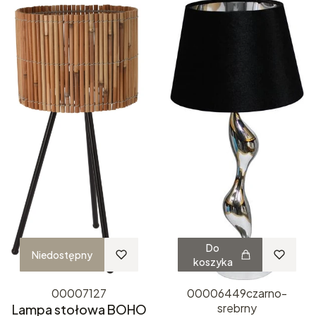
Do
Niedostępny
koszyka
00007127
00006449czarno-
srebrny
Lampa stołowa BOHO