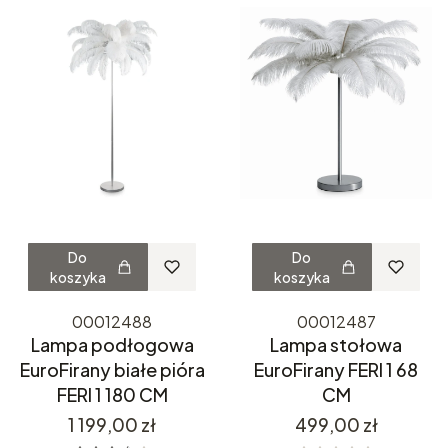
Do
Do
koszyka
koszyka
00012488
00012487
Lampa podłogowa
Lampa stołowa
EuroFirany białe pióra
EuroFirany FERI 1 68
FERI 1 180 CM
CM
Cena
Cena
1 199,00 zł
499,00 zł