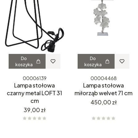
Do
Do
koszyka
koszyka
00006139
00004468
Lampa stołowa
Lampa stołowa
czarny metal LOFT 31
miłorząb welvet 71 cm
cm
Cena
450,00 zł
Cena
39,00 zł