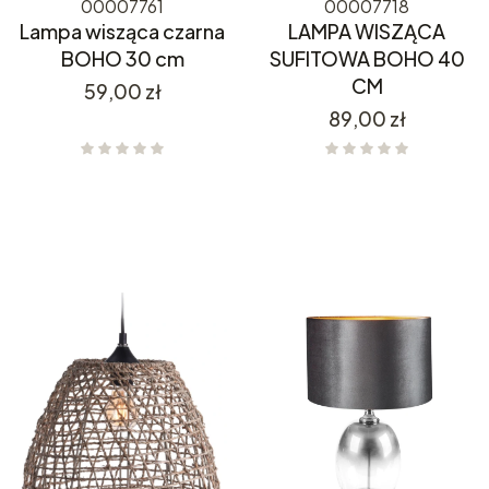
00007761
00007718
Lampa wisząca czarna
LAMPA WISZĄCA
BOHO 30 cm
SUFITOWA BOHO 40
CM
Cena
59,00 zł
Cena
89,00 zł