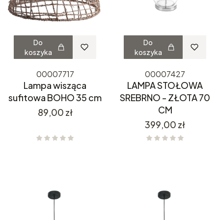
Do
Do
koszyka
koszyka
00007717
00007427
Lampa wisząca
LAMPA STOŁOWA
sufitowa BOHO 35 cm
SREBRNO - ZŁOTA 70
CM
Cena
89,00 zł
Cena
399,00 zł