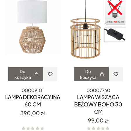
Do
Do
koszyka
koszyka
00009101
00007760
LAMPA DEKORACYJNA
LAMPA WISZĄCA
60 CM
BEŻOWY BOHO 30
CM
Cena
390,00 zł
Cena
99,00 zł