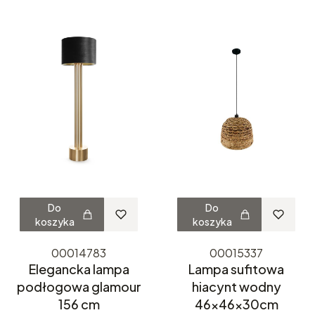
Do
Do
koszyka
koszyka
00014783
00015337
Elegancka lampa
Lampa sufitowa
podłogowa glamour
hiacynt wodny
156 cm
46x46x30cm