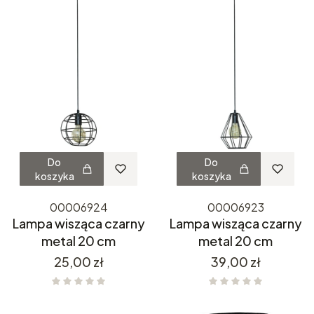
Do
Do
koszyka
koszyka
00006924
00006923
Lampa wisząca czarny
Lampa wisząca czarny
metal 20 cm
metal 20 cm
Cena
Cena
25,00 zł
39,00 zł