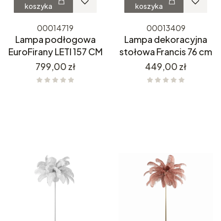
koszyka
koszyka
00014719
00013409
Lampa podłogowa
Lampa dekoracyjna
EuroFirany LETI 157 CM
stołowa Francis 76 cm
Cena
Cena
799,00 zł
449,00 zł