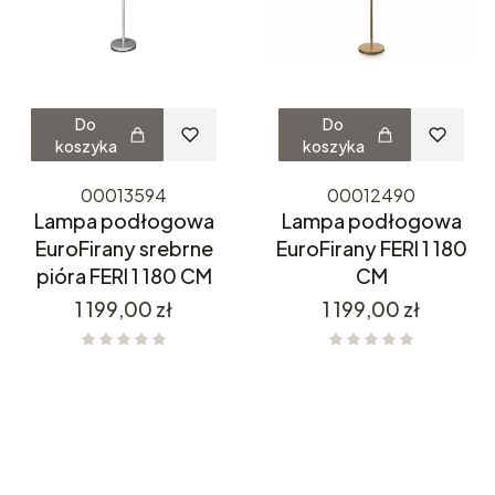
Do
Do
koszyka
koszyka
00013594
00012490
Lampa podłogowa
Lampa podłogowa
EuroFirany srebrne
EuroFirany FERI 1 180
pióra FERI 1 180 CM
CM
Cena
Cena
1 199,00 zł
1 199,00 zł