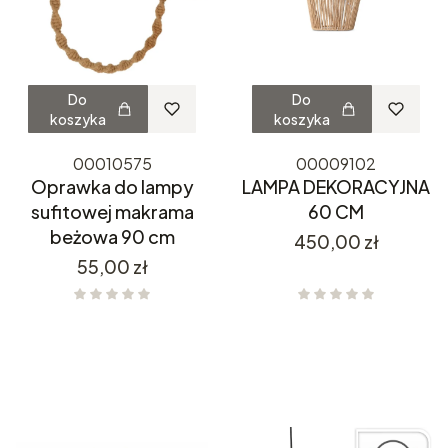
Do
Do
koszyka
koszyka
00010575
00009102
Oprawka do lampy
LAMPA DEKORACYJNA
sufitowej makrama
60 CM
beżowa 90 cm
Cena
450,00 zł
Cena
55,00 zł