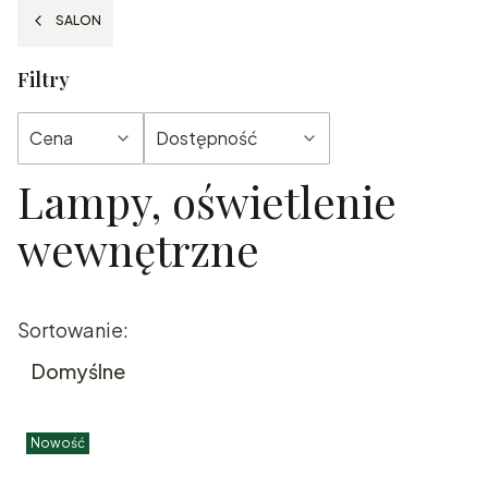
SALON
Filtry
Cena
Dostępność
Lampy, oświetlenie
Koniec filtrów
wewnętrzne
Lista produktów
Sortowanie:
Domyślne
Nowość