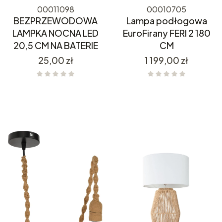
00011098
00010705
BEZPRZEWODOWA
Lampa podłogowa
LAMPKA NOCNA LED
EuroFirany FERI 2 180
20,5 CM NA BATERIE
CM
Cena
Cena
25,00 zł
1 199,00 zł