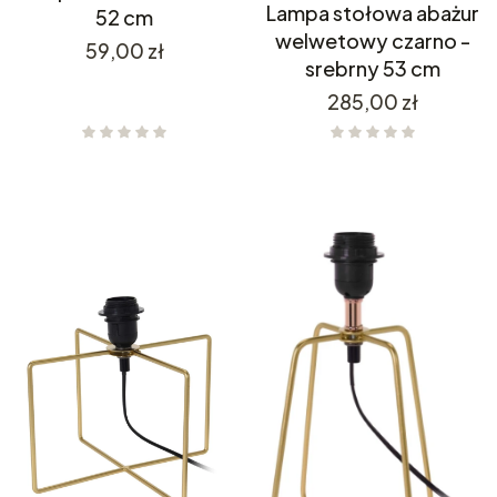
Lampa stołowa abażur
52 cm
welwetowy czarno -
Cena
59,00 zł
srebrny 53 cm
Cena
285,00 zł