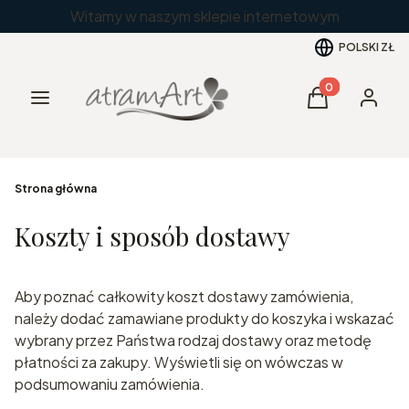
Witamy w naszym sklepie internetowym
POLSKI
ZŁ
Produkty w kos
Menu
Koszyk
Zaloguj 
Strona główna
Koszty i sposób dostawy
Aby poznać całkowity koszt dostawy zamówienia,
należy dodać zamawiane produkty do koszyka i wskazać
wybrany przez Państwa rodzaj dostawy oraz metodę
płatności za zakupy. Wyświetli się on wówczas w
podsumowaniu zamówienia.