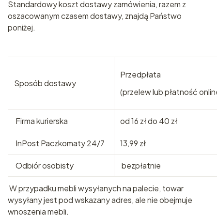
Standardowy koszt dostawy zamówienia, razem z
oszacowanym czasem dostawy, znajdą Państwo
poniżej.
Przedpłata
Sposób dostawy
(przelew lub płatność onlin
Firma kurierska
od 16 zł do 40 zł
InPost Paczkomaty 24/7
13,99 zł
Odbiór osobisty
bezpłatnie
W przypadku mebli wysyłanych na palecie, towar
wysyłany jest pod wskazany adres, ale nie obejmuje
wnoszenia mebli.