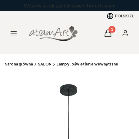
Witamy w naszym sklepie internetowym
POLSKI
ZŁ
Produkty w kos
Menu
Koszyk
Zaloguj 
Strona główna
SALON
Lampy, oświetlenie wewnętrzne