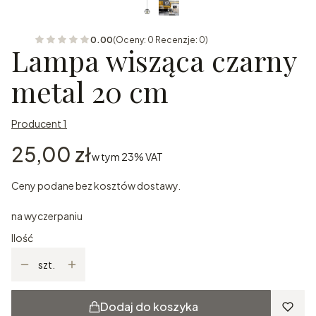
0.00
(Oceny: 0 Recenzje: 0)
Lampa wisząca czarny
metal 20 cm
Producent 1
Cena
25,00 zł
w tym 23% VAT
w tym
23%
VAT
Ceny podane bez kosztów dostawy.
na wyczerpaniu
Ilość
szt.
Dodaj do koszyka