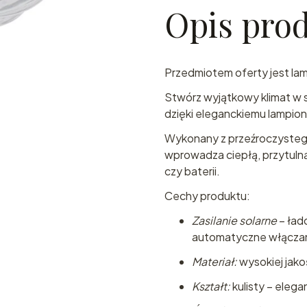
Opis pro
Przedmiotem oferty jest la
Stwórz wyjątkowy klimat w s
dzięki eleganckiemu lampiono
Wykonany z przeźroczystego 
wprowadza ciepłą, przytulną
czy baterii.
Cechy produktu:
Zasilanie solarne
– ład
automatyczne włączan
Materiał:
wysokiej jako
Kształt:
kulisty – eleg