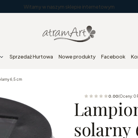
Witamy w naszym sklepie internetowym
Sprzedaż Hurtowa
Nowe produkty
Facebook
Ko
arny 6,5 cm
0.00
(Oceny: 0 
Lampio
solarny 