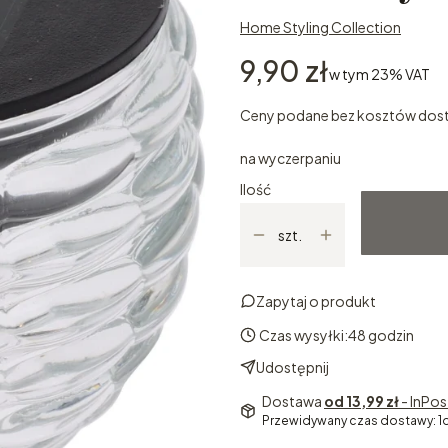
Home Styling Collection
Cena
9,90 zł
w tym 23% VAT
w tym
23%
VAT
Ceny podane bez kosztów dos
na wyczerpaniu
Ilość
szt.
Zapytaj o produkt
Czas wysyłki:
48 godzin
Udostępnij
Dostawa
od 13,99 zł
- InPo
Przewidywany czas dostawy: 1