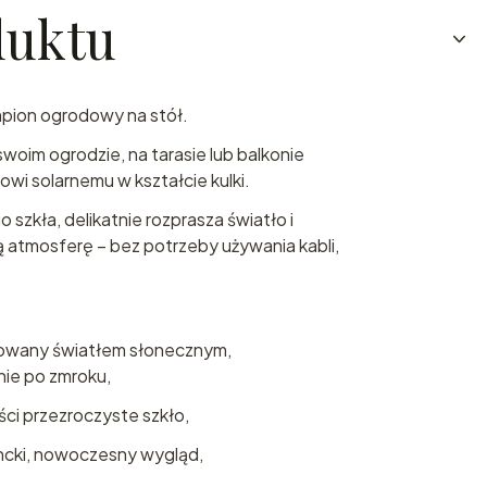
duktu
mpion ogrodowy na stół.
woim ogrodzie, na tarasie lub balkonie
wi solarnemu w kształcie kulki.
szkła, delikatnie rozprasza światło i
 atmosferę – bez potrzeby używania kabli,
owany światłem słonecznym,
ie po zmroku,
ści przezroczyste szkło,
ancki, nowoczesny wygląd,