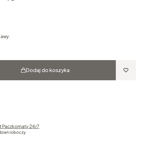
tawy.
Dodaj do koszyka
st Paczkomaty 24/7
dzień roboczy