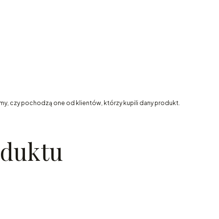
my, czy pochodzą one od klientów, którzy kupili dany produkt.
oduktu