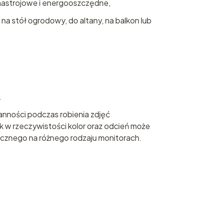
nastrojowe i energooszczędne,
 na stół ogrodowy, do altany, na balkon lub
.
anności podczas robienia zdjęć
 w rzeczywistości kolor oraz odcień może
docznego na różnego rodzaju monitorach.