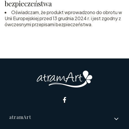
bezpieczeństwa
Oświadczam, że produkt wprowadzono do obrotu w
Unii Europejskiej przed 13 grudnia 2024 r. i jest zgodny z
ówczesnymi przepisami bezpieczeństwa.
Linki w stopce
atramArt