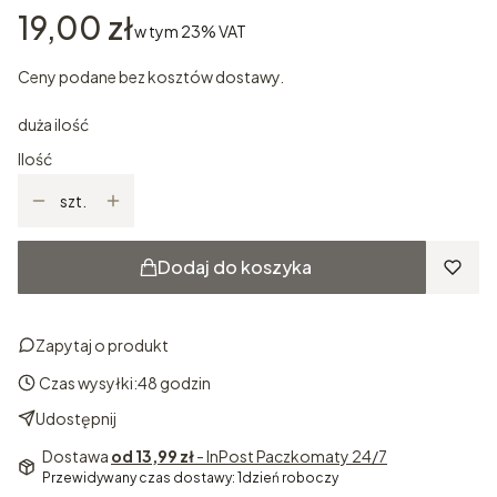
Cena
19,00 zł
w tym 23% VAT
w tym
23%
VAT
Ceny podane bez kosztów dostawy.
duża ilość
Ilość
szt.
Dodaj do koszyka
Zapytaj o produkt
Czas wysyłki:
48 godzin
Udostępnij
Dostawa
od 13,99 zł
- InPost Paczkomaty 24/7
Przewidywany czas dostawy: 1dzień roboczy