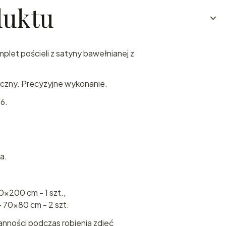
duktu
plet pościeli z satyny bawełnianej z
czny. Precyzyjne wykonanie.
56.
na.
0x200 cm - 1 szt.,
 70x80 cm - 2 szt.
anności podczas robienia zdjęć