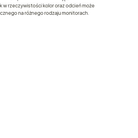
 w rzeczywistości kolor oraz odcień może
docznego na różnego rodzaju monitorach.