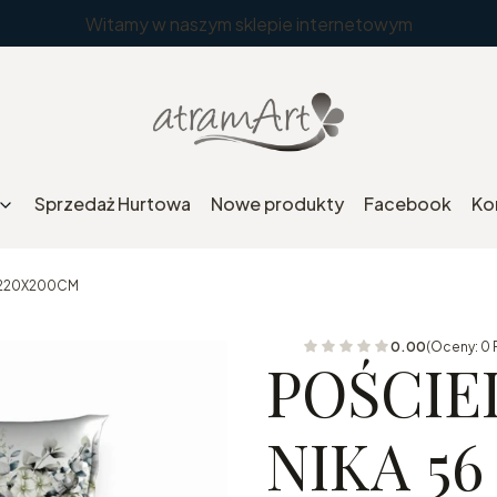
Witamy w naszym sklepie internetowym
Sprzedaż Hurtowa
Nowe produkty
Facebook
Ko
 220X200CM
0.00
(Oceny: 0 
POŚCIE
NIKA 5