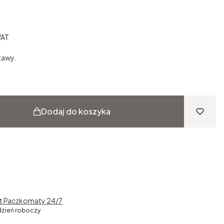
VAT
AT
tawy.
Dodaj do koszyka
st Paczkomaty 24/7
dzień roboczy