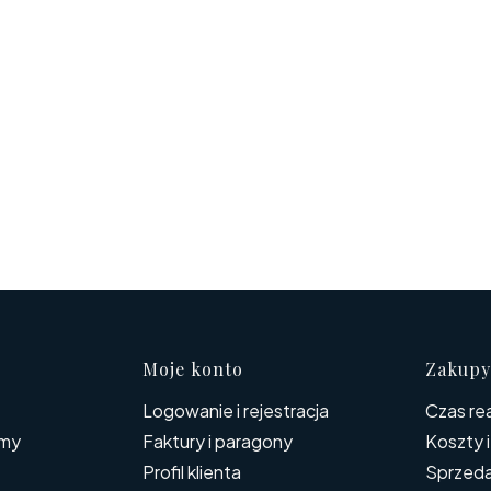
 w stopce
Moje konto
Zakupy
Logowanie i rejestracja
Czas rea
rmy
Faktury i paragony
Koszty 
Profil klienta
Sprzed