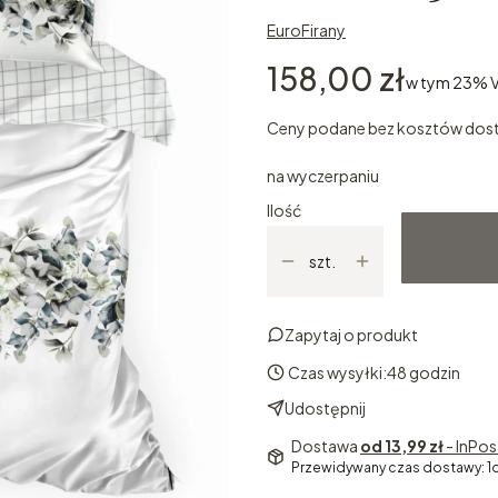
EuroFirany
Cena
158,00 zł
w tym 23% 
w tym
23%
V
Ceny podane bez kosztów dos
na wyczerpaniu
Ilość
szt.
Zapytaj o produkt
Czas wysyłki:
48 godzin
Udostępnij
Dostawa
od 13,99 zł
- InPo
Przewidywany czas dostawy: 1