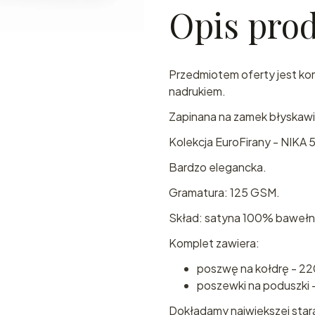
Opis pro
Przedmiotem oferty jest kom
nadrukiem.
Zapinana na zamek błyskawi
Kolekcja EuroFirany - NIKA 
Bardzo elegancka.
Gramatura: 125 GSM.
Skład: satyna 100% baweł
Komplet zawiera:
poszwę na kołdrę - 22
poszewki na poduszki -
Dokładamy największej star