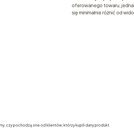
oferowanego towaru, jednak
się minimalnie różnić od wi
my, czy pochodzą one od klientów, którzy kupili dany produkt.