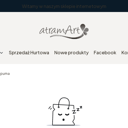
Witamy w naszym sklepie internetowym
Sprzedaż Hurtowa
Nowe produkty
Facebook
Ko
- puma