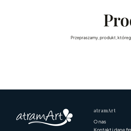
Pro
Przepraszamy, produkt, którego 
Linki
atramArt
O nas
Kontakt i dane fi