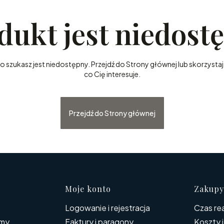
dukt jest niedost
szukasz jest niedostępny. Przejdź do Strony głównej lub skorzystaj 
co Cię interesuje.
Przejdź do Strony głównej
 w stopce
Moje konto
Zakupy
Logowanie i rejestracja
Czas rea
rmy
Faktury i paragony
Koszty 