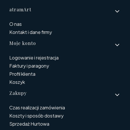
Linki w stopce
atramArt
O nas
Kontakt i dane firmy
Moje konto
Logowanie i rejestracja
Faktury i paragony
Profil klienta
Koszyk
Zakupy
Czas realizacji zamówienia
Koszty i sposób dostawy
Sprzedaż Hurtowa