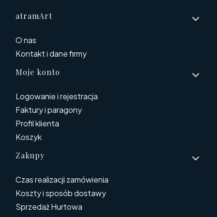
Linki w stopce
atramArt
O nas
Kontakt i dane firmy
Moje konto
Logowanie i rejestracja
Faktury i paragony
Profil klienta
Koszyk
Zakupy
Czas realizacji zamówienia
Koszty i sposób dostawy
Sprzedaż Hurtowa